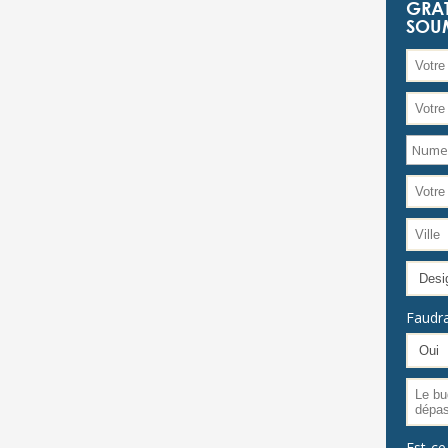
GRAT
SOU
Faudra-
Est-ce